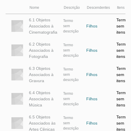
Nome
Descrição
Descendentes
Itens
6.1 Objetos
Termo
Termo
Associados à
Filhos
sem
sem
descrição
Cinematografia
itens
6.2 Objetos
Termo
Termo
Associados à
Filhos
sem
sem
descrição
Fotografia
itens
6.3 Objetos
Termo
Termo
Associados à
Filhos
sem
sem
descrição
Gravura
itens
6.4 Objetos
Termo
Termo
Associados à
Filhos
sem
sem
descrição
Música
itens
6.5 Objetos
Termo
Termo
Associados às
Filhos
sem
sem
descrição
Artes Cênicas
itens