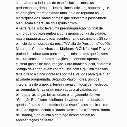
seria aberto a todo tipo de manifestações: músicas,
performances, debates, teatro, filmes, oficinas, happenings e
celebrações, representando uma ideia de repudiar as
hierarquias dos "obras primas" que reforçam a passividade
ou buscam a paralisia do espírito crítico.
A Terreira da Tribo teve uma pré-inauguração no final de
junho quando apresentou alguns grupos punks da cidade,
mas a inauguração oficial aconteceria no próximo dia 28 com
o início da temporada da peça "A Visita do Presidente" ou "Os
Morcegos Comem Abacates Maduros. O Ói Nóis Aqui Traveiz
pretendia cobrar uma porcentagem mínima dos que fossem
mostrar seus trabalhos e criações, recebendo apenas para
custear gastos de manutenção. Para manter o local, criaram o
"Amigo da Tribo": quem contribuísse com Cr$ 5 mil mensais
teria direito a cinco ingressos por mês, válidos para qualquer
atividade programada. Segundo Paulo Flores, um dos
integrantes do grupo, a Terreira seria um local bem eclético:
as segundas-feiras eram reservadas a atividades sem
bilheteria, as terças-feiras teriam o lançamento do livro
"Geração Beat" com coletânea de vários autores beats, as
quartas-feiras seriam dedicadas a espetáculos musicais (no
dia 8 de agosto tocaria a Banda Nascente e a Terreira Banda
de Banda), e de quinta a domingo aconteceriam as
apresentações de teatro.