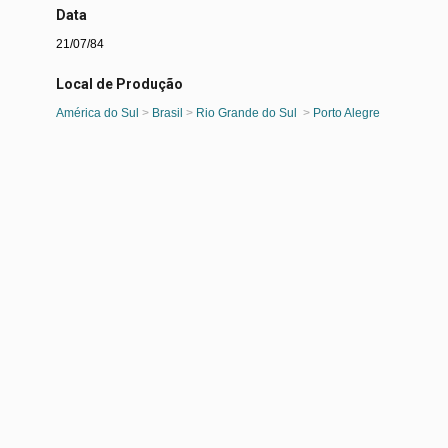
Data
21/07/84
Local de Produção
América do Sul
>
Brasil
>
Rio Grande do Sul
>
Porto Alegre
Denominação
Clipagem
Atividade
Celebração
>
Teatro de Vivência
>
A Visita do Presidenciável
ou Os Morcegos Estão Comendo Abacates Maduros
Materialidade
Papel jornal
Marcas e Inscrições
Sábado, 21.07.84/ZH GUIA
Estado de Conservação