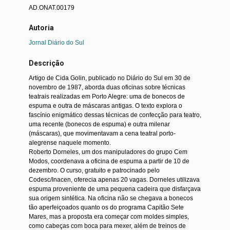
AD.ONAT.00179
Autoria
Jornal Diário do Sul
Descrição
Artigo de Cida Golin, publicado no Diário do Sul em 30 de
novembro de 1987, aborda duas oficinas sobre técnicas
teatrais realizadas em Porto Alegre: uma de bonecos de
espuma e outra de máscaras antigas. O texto explora o
fascínio enigmático dessas técnicas de confecção para teatro,
uma recente (bonecos de espuma) e outra milenar
(máscaras), que movimentavam a cena teatral porto-
alegrense naquele momento.
Roberto Dorneles, um dos manipuladores do grupo Cem
Modos, coordenava a oficina de espuma a partir de 10 de
dezembro. O curso, gratuito e patrocinado pelo
Codesc/Inacen, oferecia apenas 20 vagas. Dorneles utilizava
espuma proveniente de uma pequena cadeira que disfarçava
sua origem sintética. Na oficina não se chegava a bonecos
tão aperfeiçoados quanto os do programa Capitão Sete
Mares, mas a proposta era começar com moldes simples,
como cabeças com boca para mexer, além de treinos de