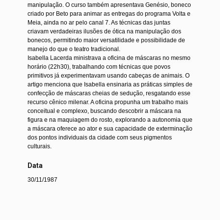
manipulação. O curso também apresentava Genésio, boneco
criado por Beto para animar as entregas do programa Volta e
Meia, ainda no ar pelo canal 7. As técnicas das juntas
criavam verdadeiras ilusões de ótica na manipulação dos
bonecos, permitindo maior versatilidade e possibilidade de
manejo do que o teatro tradicional.
Isabella Lacerda ministrava a oficina de máscaras no mesmo
horário (22h30), trabalhando com técnicas que povos
primitivos já experimentavam usando cabeças de animais. O
artigo menciona que Isabella ensinaria as práticas simples de
confecção de máscaras cheias de sedução, resgatando esse
recurso cênico milenar. A oficina propunha um trabalho mais
conceitual e complexo, buscando descobrir a máscara na
figura e na maquiagem do rosto, explorando a autonomia que
a máscara oferece ao ator e sua capacidade de exterminação
dos pontos individuais da cidade com seus pigmentos
culturais.
Data
30/11/1987
Local de Produção
América do Sul
>
Brasil
>
Rio Grande do Sul
>
Porto Alegre