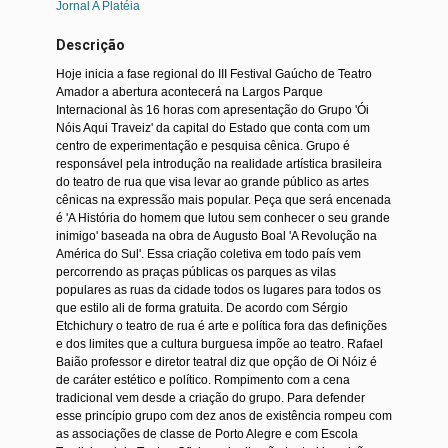
Jornal A Platéia
Descrição
Hoje inicia a fase regional do III Festival Gaúcho de Teatro
Amador a abertura acontecerá na Largos Parque
Internacional às 16 horas com apresentação do Grupo 'Ói
Nóis Aqui Traveiz' da capital do Estado que conta com um
centro de experimentação e pesquisa cênica. Grupo é
responsável pela introdução na realidade artística brasileira
do teatro de rua que visa levar ao grande público as artes
cênicas na expressão mais popular. Peça que será encenada
é 'A História do homem que lutou sem conhecer o seu grande
inimigo' baseada na obra de Augusto Boal 'A Revolução na
América do Sul'. Essa criação coletiva em todo país vem
percorrendo as praças públicas os parques as vilas
populares as ruas da cidade todos os lugares para todos os
que estilo ali de forma gratuita. De acordo com Sérgio
Etchichury o teatro de rua é arte e política fora das definições
e dos limites que a cultura burguesa impõe ao teatro. Rafael
Baião professor e diretor teatral diz que opção de Oi Nóiz é
de caráter estético e político. Rompimento com a cena
tradicional vem desde a criação do grupo. Para defender
esse princípio grupo com dez anos de existência rompeu com
as associações de classe de Porto Alegre e com Escola