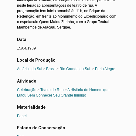
Municipal de Cultura, em conjunto com o SESC, promovem
neste feriadão apresentações de teatro de rua. A
programação tem início amanhã às 11h, no Brique da
Redenção, em frente ao Monumento do Expedicionário com
o espetáculo Quem Matou Zerinha, com o Grupo Teatral
Mambembe de Aracaju, Sergipe.
Data
15/04/1989
Local de Produção
América do Sul
>
Brasil
>
Rio Grande do Sul
>
Porto Alegre
Atividade
Celebração
>
Teatro de Rua
>
A História do Homem que
Lutou Sem Conhecer Seu Grande Inimigo
Materialidade
Papel
Estado de Conservação