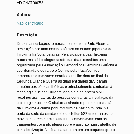
AD.ONAT.00053
Autoria
Não identificado
Descrição
Duas manifestações lembraram ontem em Porto Alegre a
destruição por uma bomba atômica da cidade japonesa de
Hiroxima há 36 anos atrás. Pela vida pela paz Hiroxima
nunca mais foi o slogan usado nas duas ocasiões uma
organizada pela Associação Democrática Feminina Gaúcha e
coordenada e outra pelo Comitê pela Paz. Além de
lembrarem o massacre ocorrido em Hiroxima no final da
Segunda Grande Guerra as duas entidades divulgaram
também posições antibélicas e principalmente contrárias à
tecnologia nuclear. Durante todo o dia de ontem a ADFG
recolheu assinaturas de pessoas contrárias à instalação da
tecnologia nuclear. O abaixo-assinado repudia a destruição
de Hiroxime e clama por um futuro de paz no mundo. Na
porta da sede da entidade (João Telles 522) integrantes do
movimento recolhiam assinaturas conversavam com os
transeuntes trocando ideias sobre o assunto num trabalho de
conscientização. No final da tarde ontem um pequeno grupo