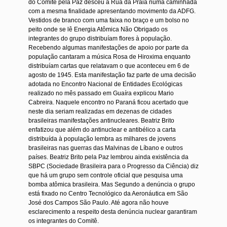
do Comitê pela Paz desceu a Rua da Praia numa caminhada
com a mesma finalidade apresentando movimento da ADFG.
Vestidos de branco com uma faixa no braço e um bolso no
peito onde se lê Energia Atômica Não Obrigado os
integrantes do grupo distribuíam flores à população.
Recebendo algumas manifestações de apoio por parte da
população cantaram a música Rosa de Hiroxima enquanto
distribuíam cartas que relatavam o que aconteceu em 6 de
agosto de 1945. Esta manifestação faz parte de uma decisão
adotada no Encontro Nacional de Entidades Ecológicas
realizado no mês passado em Guaíra explicou Mario
Cabreira. Naquele encontro no Paraná ficou acertado que
neste dia seriam realizadas em dezenas de cidades
brasileiras manifestações antinucleares. Beatriz Brito
enfatizou que além do antinuclear e antibélico a carta
distribuída à população lembra as milhares de jovens
brasileiras nas guerras das Malvinas de Líbano e outros
países. Beatriz Brito pela Paz lembrou ainda existência da
SBPC (Sociedade Brasileira para o Progresso da Ciência) diz
que há um grupo sem controle oficial que pesquisa uma
bomba atômica brasileira. Mas Segundo a denúncia o grupo
está fixado no Centro Tecnológico da Aeronáutica em São
José dos Campos São Paulo. Até agora não houve
esclarecimento a respeito desta denúncia nuclear garantiram
os integrantes do Comitê.