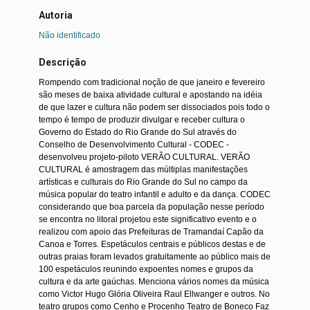
Autoria
Não identificado
Descrição
Rompendo com tradicional noção de que janeiro e fevereiro
são meses de baixa atividade cultural e apostando na idéia
de que lazer e cultura não podem ser dissociados pois todo o
tempo é tempo de produzir divulgar e receber cultura o
Governo do Estado do Rio Grande do Sul através do
Conselho de Desenvolvimento Cultural - CODEC -
desenvolveu projeto-piloto VERÃO CULTURAL. VERÃO
CULTURAL é amostragem das múltiplas manifestações
artísticas e culturais do Rio Grande do Sul no campo da
música popular do teatro infantil e adulto e da dança. CODEC
considerando que boa parcela da população nesse período
se encontra no litoral projetou este significativo evento e o
realizou com apoio das Prefeituras de Tramandaí Capão da
Canoa e Torres. Espetáculos centrais e públicos destas e de
outras praias foram levados gratuitamente ao público mais de
100 espetáculos reunindo expoentes nomes e grupos da
cultura e da arte gaúchas. Menciona vários nomes da música
como Victor Hugo Glória Oliveira Raul Ellwanger e outros. No
teatro grupos como Cenho e Procenho Teatro de Boneco Faz