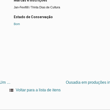
Marcas e Inscrições
Jan-Fev/88 / Trinta Dias de Cultura
Estado de Conservação
Bom
Em Campo Bom: Música, teatro, poesia e pintura ontem, no Parcão / Um domingo diferente no Parcão
Voltar para a lista de itens