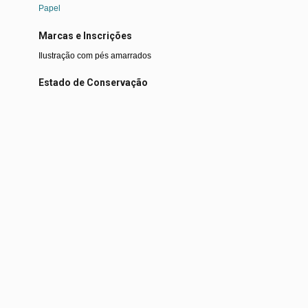
Papel
Marcas e Inscrições
Ilustração com pés amarrados
Estado de Conservação
Bom
Ói Nóis Aqui Traveis continua com impasse / Signo de violência
O rei já era, com lama e sem fanfarra
Voltar para a lista de itens