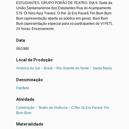
ESTUDANTES. GRUPO PORÃO DE TEATRO. DIA 9: Sede da
União Santamariense dos Estudantes Rua do Acampamento
579. Ói Nóis Aqui Traveiz. O Rei Já Era Pararã Tim Bum Bum
Bum (apresentação aberta ao público em geral). Bum Bum
Bum (apresentação especial para os participantes do VI FET).
24 horas: Encerramento.
Data
06/1980
Local de Produção
América do Sul
>
Brasil
>
Rio Grande do Norte
>
Santa Maria
Denominação
Panfleto
Atividade
Celebração
>
Teatro de Vivência
>
O Rei Já Era Parará Tim
Bum Bum
Materialidade