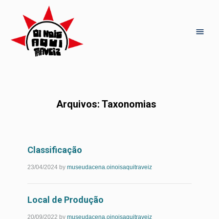
Arquivos:
Taxonomias
Classificação
Leia
23/04/2024
by
museudacena.oinoisaquitraveiz
Mais...
Local de Produção
Leia
20/09/2022
by
museudacena.oinoisaquitraveiz