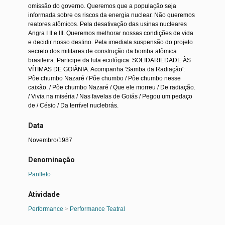
omissão do governo. Queremos que a população seja
informada sobre os riscos da energia nuclear. Não queremos
reatores atômicos. Pela desativação das usinas nucleares
Angra I II e III. Queremos melhorar nossas condições de vida
e decidir nosso destino. Pela imediata suspensão do projeto
secreto dos militares de construção da bomba atômica
brasileira. Participe da luta ecológica. SOLIDARIEDADE ÀS
VÍTIMAS DE GOIÂNIA. Acompanha 'Samba da Radiação':
Põe chumbo Nazaré / Põe chumbo / Põe chumbo nesse
caixão. / Põe chumbo Nazaré / Que ele morreu / De radiação.
/ Vivia na miséria / Nas favelas de Goiás / Pegou um pedaço
de / Césio / Da terrível nuclebrás.
Data
Novembro/1987
Denominação
Panfleto
Atividade
Performance
>
Performance Teatral