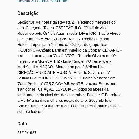
Revista ZH / Jornal Zero Hora
Descrição
Seção 'Os Melhores' da Revista ZH elegendo melhores do
ano. Categoria Teatro: ESPETÁCULO - 'Ostal' de Aldo
Rostango pelo Ói Nóis Aqui Traveiz. DIRETOR - Paulo Flores
por 'Ostal'. TRATAMENTO VISUAL - A direção de Maria
Helena Lopes para 'Império da Cobiça' do grupo Tear.
FIGURINO - Antônio Barth em 'Império da Cobiça'. CENÁRIO -
Isabella Lacerda por 'Ostal'. ATOR - Roberto Oliveira em 'O
Ferreiro e a Morte'. ATRIZ - Lígia Rigo em 'O Ferreiro e a
Morte'. ILUMINAÇÃO - Marquinha por 'A Sétima Lua'.
DIREÇÃO MUSICAL E MÚSICA - Ricardo Severo em 'A
Sétima Lua'. ATOR COADJUVANTE - Guelbo Menezes em
'Zona Proibida'. ATRIZ COADJUVANTE - Jucara Flores em
'Fantoches'. CITAÇÃO ESPECIAL - Todos os atores da
temporada pelo nível dos desempenhos. Foto de 'O Ferreiro e
a Morte' uma das melhores peças do ano. Segunda foto:
Arlete Cunha e Maria Rosa em 'Ostal' impressionante estudo
sobre a loucura.
Data
27/12/1987