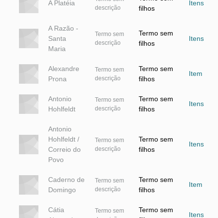
A Platéia
Itens
descrição
filhos
A Razão -
Termo sem
Termo sem
Santa
Itens
descrição
filhos
Maria
Alexandre
Termo sem
Termo sem
Item
Prona
descrição
filhos
Antonio
Termo sem
Termo sem
Itens
Hohlfeldt
descrição
filhos
Antonio
Hohlfeldt /
Termo sem
Termo sem
Itens
Correio do
descrição
filhos
Povo
Caderno de
Termo sem
Termo sem
Item
Domingo
descrição
filhos
Cátia
Termo sem
Termo sem
Itens