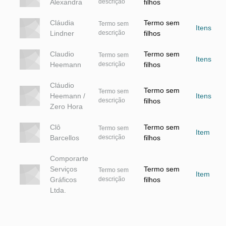
Alexandra
descrição
filhos
Cláudia
Termo sem
Termo sem
Itens
Lindner
descrição
filhos
Claudio
Termo sem
Termo sem
Itens
Heemann
descrição
filhos
Cláudio
Termo sem
Termo sem
Heemann /
Itens
descrição
filhos
Zero Hora
Clô
Termo sem
Termo sem
Item
Barcellos
descrição
filhos
Comporarte
Serviços
Termo sem
Termo sem
Item
Gráficos
descrição
filhos
Ltda.