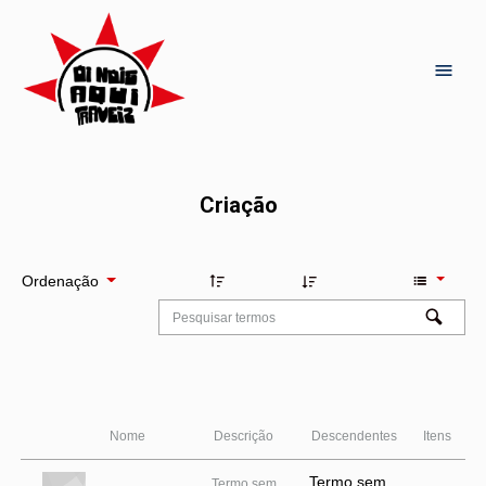
Criação
Ordenação
Nome
Descrição
Descendentes
Itens
Termo sem
Termo sem